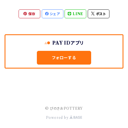
陶器・醤油皿
全犬種共通
保存
シェア
LINE
ポスト
陶器・箸置き
あ行
アメリカン・コッカー・スパニエル
陶器・器類
か行
PAY IDアプリ
イタリアン・グレーハウンド
キャバリア・キングチャールズ・スパニエル
陶器・小物
さ行
フォローする
ウエスト・ハイランド・ホワイト・テリア
ゴールデン・レドリーバー
シーズー
マスクアクセサリー
た行
コーギー
シュナウザー
ダックスフンド
アロマストーン
は行
柴犬
ダルメシアン
パグ
手ぬぐい
ま行
© ぴのきおPOTTERY
Powered by
ジャックラッセル
チワワ
パピヨン
マルチーズ
ティッシュケース
や行