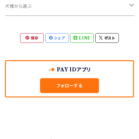
コースター
犬種から選ぶ
陶器・醤油皿
全犬種共通
保存
シェア
LINE
ポスト
陶器・箸置き
あ行
アメリカン・コッカー・スパニエル
陶器・器類
か行
PAY IDアプリ
イタリアン・グレーハウンド
キャバリア・キングチャールズ・スパニエル
陶器・小物
さ行
フォローする
ウエスト・ハイランド・ホワイト・テリア
ゴールデン・レドリーバー
シーズー
マスクアクセサリー
た行
コーギー
シュナウザー
ダックスフンド
アロマストーン
は行
柴犬
ダルメシアン
パグ
手ぬぐい
ま行