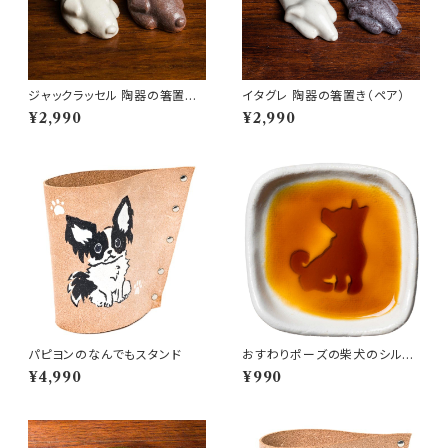
ジャックラッセル 陶器の箸置き
イタグレ 陶器の箸置き（ペア）
（ペア）
¥2,990
¥2,990
パピヨンのなんでもスタンド
おすわりポーズの柴犬のシルエ
ットが浮かぶお醤油小皿（四角）
¥4,990
¥990