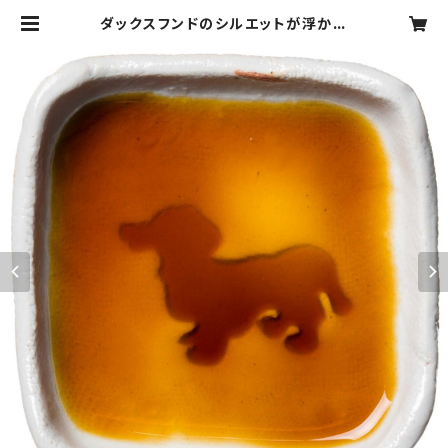
ダックスフンドのシルエットが浮かぶ
お醤油小皿（四角） | ぴのきおPOTT
ERY