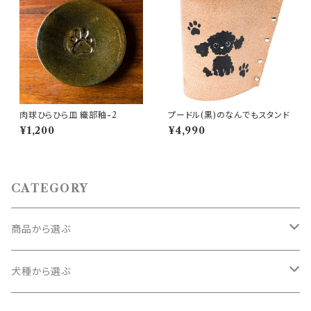
肉球ひらひら皿 織部釉-2
プードル(黒)のなんでもスタンド
¥1,200
¥4,990
CATEGORY
商品から選ぶ
コースター
犬種から選ぶ