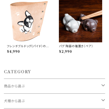
フレンチブルドッグ(パイド）のな
パグ 陶器の箸置き（ペア）
んでもスタンド
¥4,990
¥2,990
CATEGORY
商品から選ぶ
コースター
犬種から選ぶ