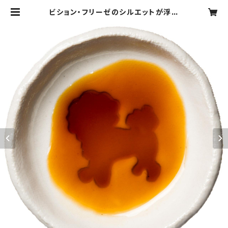
ビション・フリーゼのシルエットが浮か
ぶお醤油小皿（丸） | ぴのきおPOTT
ERY