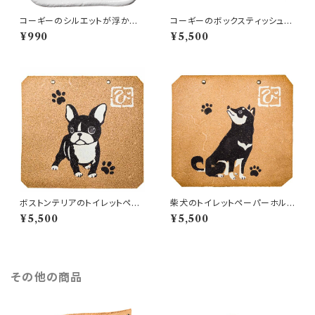
コーギーのシルエットが浮かぶ
コーギーのボックスティッシュカ
お醤油小皿（四角）
バー
¥990
¥5,500
ボストンテリアのトイレットペー
柴犬のトイレットペーパーホルダ
パーホルダーカバー
ーカバー
¥5,500
¥5,500
その他の商品