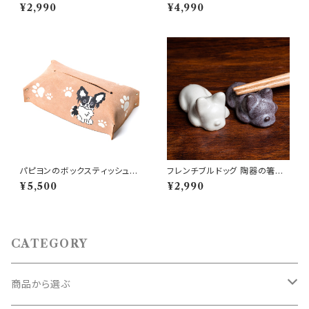
¥2,990
¥4,990
パピヨンのボックスティッシュカ
フレンチブルドッグ 陶器の箸置
バー
き（ペア）
¥5,500
¥2,990
CATEGORY
商品から選ぶ