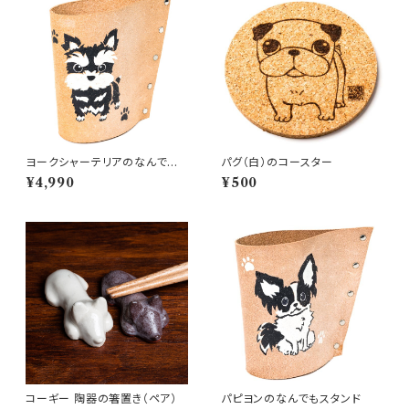
ヨークシャーテリアのなんでも
パグ（白）のコースター
スタンド
¥4,990
¥500
コーギー 陶器の箸置き（ペア）
パピヨンのなんでもスタンド