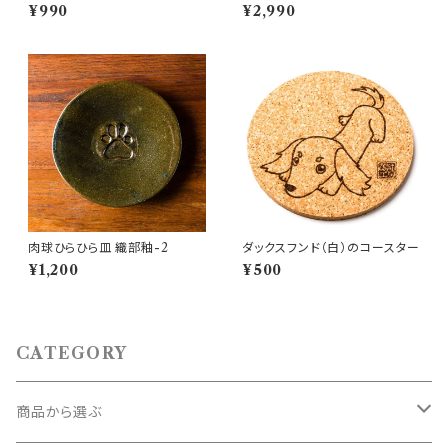
ットが浮かぶお醤油小皿（丸）
ア）
¥990
¥2,990
肉球ひらひら皿 織部釉-2
ダックスフンド（白）のコースター
¥1,200
¥500
CATEGORY
商品から選ぶ