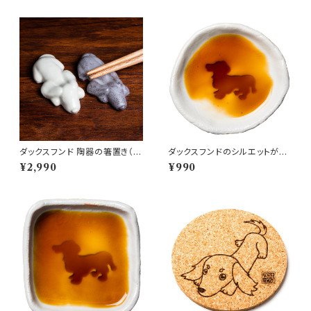
ダックスフンド 陶器の箸置き（ペ
ダックスフンドのシルエットが浮
ア）
かぶお醤油小皿（丸）
¥2,990
¥990