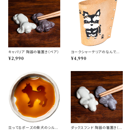
キャバリア 陶器の箸置き（ペア）
ヨークシャーテリアのなんでも
スタンド
¥2,990
¥4,990
立ってるポーズの柴犬のシルエ
ダックスフンド 陶器の箸置き（ペ