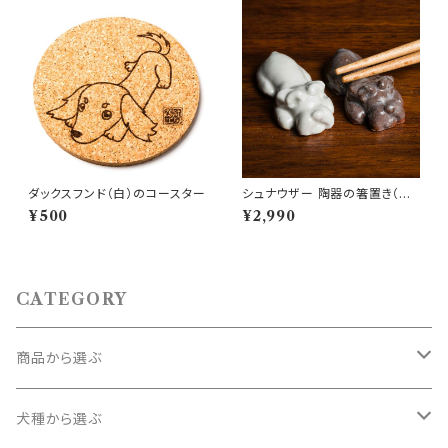
ダックスフンド（白）のコースター
シュナウザー 陶器の箸置き（ペ
ア）
¥500
¥2,990
CATEGORY
商品から選ぶ
コースター
犬種から選ぶ