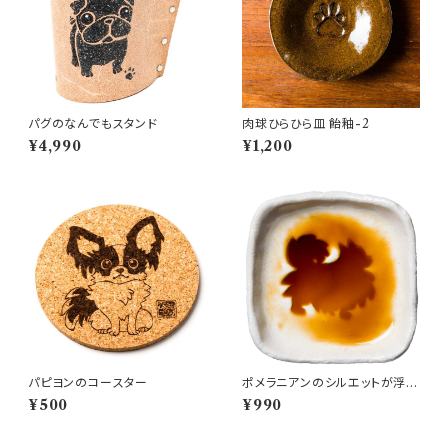
パグのなんでもスタンド
肉球ひらひら皿 飴釉-2
¥4,990
¥1,200
パピヨンのコースター
ポメラニアンのシルエットが浮か
ぶお醤油小皿（四角）
¥500
¥990