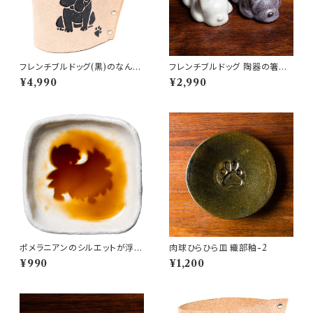
フレンチブルドッグ(黒)のなんで
フレンチブルドッグ 陶器の箸置
もスタンド
き（ペア）
¥4,990
¥2,990
ポメラニアンのシルエットが浮か
肉球ひらひら皿 織部釉-2
ぶお醤油小皿（四角）
¥990
¥1,200