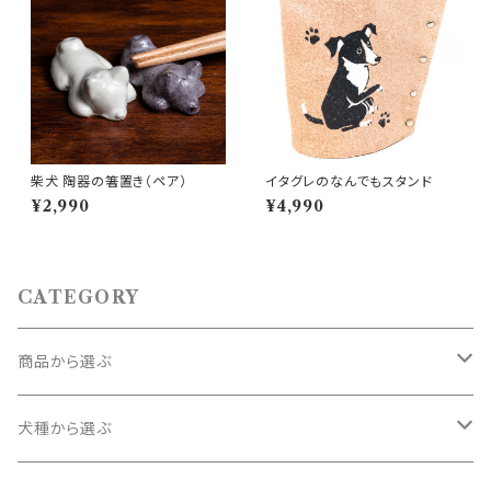
柴犬 陶器の箸置き（ペア）
イタグレのなんでもスタンド
¥2,990
¥4,990
CATEGORY
商品から選ぶ
コースター
犬種から選ぶ