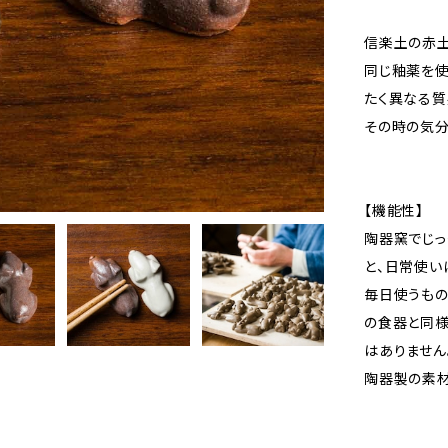
信楽土の赤土
同じ釉薬を使
たく異なる質
その時の気分
【機能性】
陶器窯でじっ
と、日常使い
毎日使うもの
の食器と同
はありません
陶器製の素材