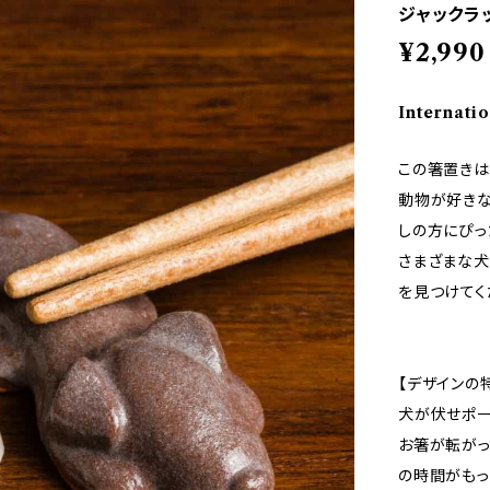
ジャックラ
¥2,990
Internatio
この箸置きは
動物が好き
しの方にぴっ
さまざまな犬
を見つけてく
【デザインの
犬が伏せポー
お箸が転がっ
の時間がもっ