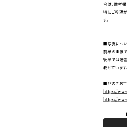
合は、備考欄
特にご希望が
す。
■写真につ
前半の画像で
後半では箸置
載せています
■ぴのきお工
https://w
https://ww